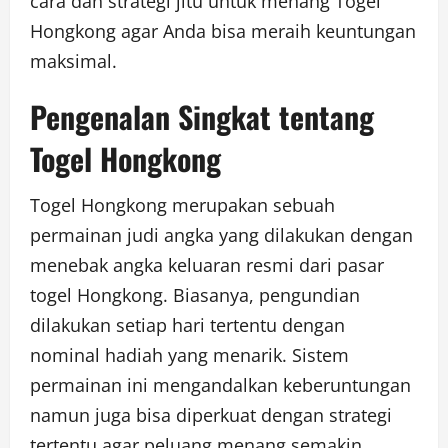
cara dan strategi jitu untuk menang Togel
Hongkong agar Anda bisa meraih keuntungan
maksimal.
Pengenalan Singkat tentang
Togel Hongkong
Togel Hongkong merupakan sebuah
permainan judi angka yang dilakukan dengan
menebak angka keluaran resmi dari pasar
togel Hongkong. Biasanya, pengundian
dilakukan setiap hari tertentu dengan
nominal hadiah yang menarik. Sistem
permainan ini mengandalkan keberuntungan
namun juga bisa diperkuat dengan strategi
tertentu agar peluang menang semakin