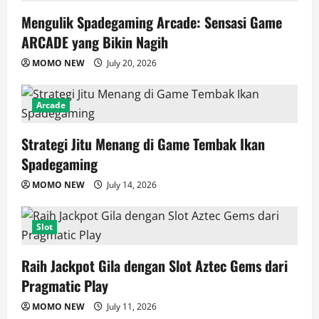
Mengulik Spadegaming Arcade: Sensasi Game
ARCADE yang Bikin Nagih
MOMO NEW
July 20, 2026
Arcade
Strategi Jitu Menang di Game Tembak Ikan
Spadegaming
MOMO NEW
July 14, 2026
Slot
Raih Jackpot Gila dengan Slot Aztec Gems dari
Pragmatic Play
MOMO NEW
July 11, 2026