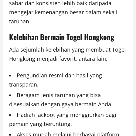
sabar dan konsisten lebih baik daripada
mengejar kemenangan besar dalam sekali
taruhan.
Kelebihan Bermain Togel Hongkong
Ada sejumlah kelebihan yang membuat Togel
Hongkong menjadi favorit, antara lain:
Pengundian resmi dan hasil yang
transparan.
Beragam jenis taruhan yang bisa
disesuaikan dengan gaya bermain Anda.
Hadiah jackpot yang menggiurkan bagi
pemain yang beruntung.
Akses mudah melalui berbagai platform