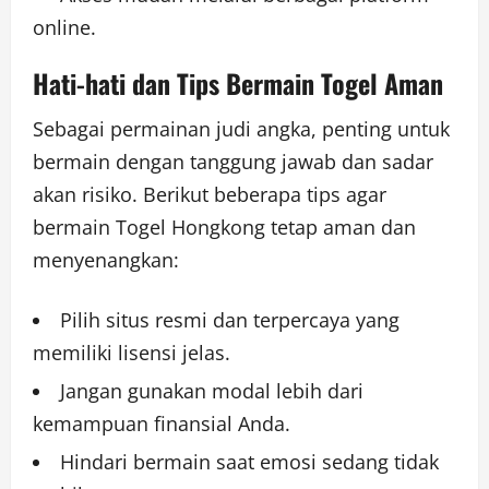
online.
Hati-hati dan Tips Bermain Togel Aman
Sebagai permainan judi angka, penting untuk
bermain dengan tanggung jawab dan sadar
akan risiko. Berikut beberapa tips agar
bermain Togel Hongkong tetap aman dan
menyenangkan:
Pilih situs resmi dan terpercaya yang
memiliki lisensi jelas.
Jangan gunakan modal lebih dari
kemampuan finansial Anda.
Hindari bermain saat emosi sedang tidak