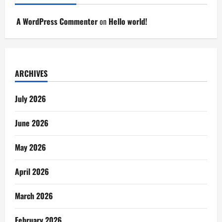
A WordPress Commenter
on
Hello world!
ARCHIVES
July 2026
June 2026
May 2026
April 2026
March 2026
February 2026