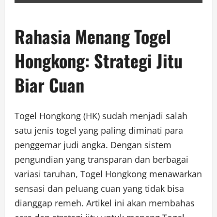
Rahasia Menang Togel
Hongkong: Strategi Jitu
Biar Cuan
Togel Hongkong (HK) sudah menjadi salah
satu jenis togel yang paling diminati para
penggemar judi angka. Dengan sistem
pengundian yang transparan dan berbagai
variasi taruhan, Togel Hongkong menawarkan
sensasi dan peluang cuan yang tidak bisa
dianggap remeh. Artikel ini akan membahas