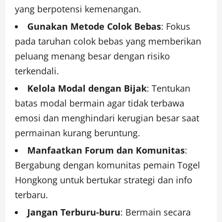
yang berpotensi kemenangan.
Gunakan Metode Colok Bebas
: Fokus
pada taruhan colok bebas yang memberikan
peluang menang besar dengan risiko
terkendali.
Kelola Modal dengan Bijak
: Tentukan
batas modal bermain agar tidak terbawa
emosi dan menghindari kerugian besar saat
permainan kurang beruntung.
Manfaatkan Forum dan Komunitas
:
Bergabung dengan komunitas pemain Togel
Hongkong untuk bertukar strategi dan info
terbaru.
Jangan Terburu-buru
: Bermain secara