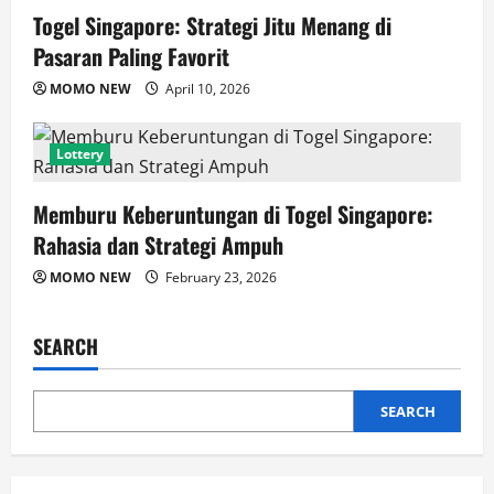
Togel Singapore: Strategi Jitu Menang di
Pasaran Paling Favorit
MOMO NEW
April 10, 2026
Lottery
Memburu Keberuntungan di Togel Singapore:
Rahasia dan Strategi Ampuh
MOMO NEW
February 23, 2026
SEARCH
SEARCH