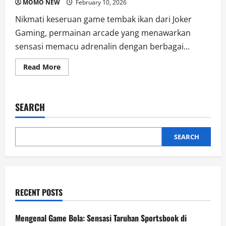
MOMO NEW
February 10, 2026
Nikmati keseruan game tembak ikan dari Joker
Gaming, permainan arcade yang menawarkan
sensasi memacu adrenalin dengan berbagai...
Read
Read More
more
about
Tembak
Ikan
Joker
SEARCH
Gaming:
Sensasi
Menembak
Ikan
Digital
SEARCH
Penuh
Kejutan
RECENT POSTS
Mengenal Game Bola: Sensasi Taruhan Sportsbook di