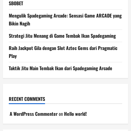
SBOBET
Mengulik Spadegaming Arcade: Sensasi Game ARCADE yang
Bikin Nagih
Strategi Jitu Menang di Game Tembak Ikan Spadegaming
Raih Jackpot Gila dengan Slot Aztec Gems dari Pragmatic
Play
Taktik Jitu Main Tembak Ikan dari Spadegaming Arcade
RECENT COMMENTS
A WordPress Commenter
on
Hello world!