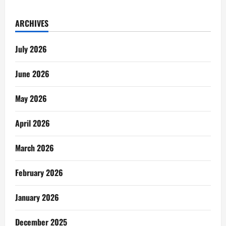
ARCHIVES
July 2026
June 2026
May 2026
April 2026
March 2026
February 2026
January 2026
December 2025