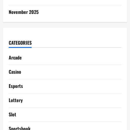
November 2025
CATEGORIES
Arcade
Casino
Esports
Lottery
Slot
Sportsbook