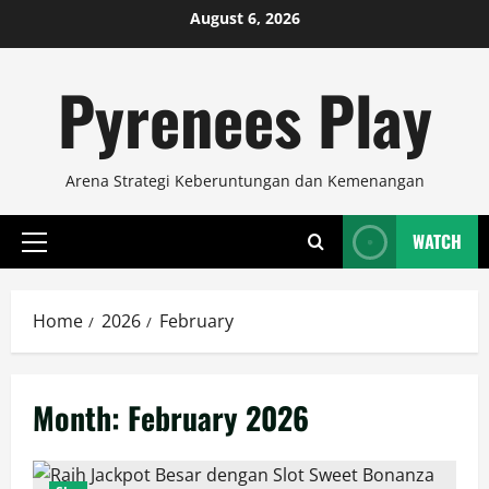
Skip
August 6, 2026
to
content
Pyrenees Play
Arena Strategi Keberuntungan dan Kemenangan
WATCH
Primary
Menu
Home
2026
February
Month:
February 2026