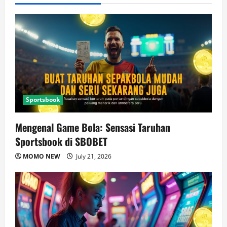
Sportsbook
Mengenal Game Bola: Sensasi Taruhan
Sportsbook di SBOBET
MOMO NEW
July 21, 2026