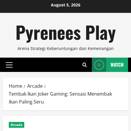
Skip
August 5, 2026
to
content
Pyrenees Play
Arena Strategi Keberuntungan dan Kemenangan
WATCH
Primary
Menu
Home
Arcade
Tembak Ikan Joker Gaming: Sensasi Menembak
Ikan Paling Seru
Arcade