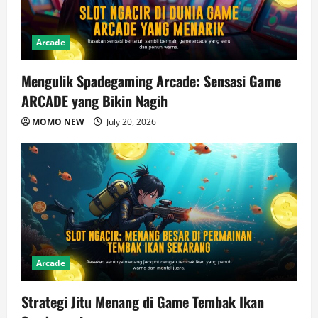
Arcade
Mengulik Spadegaming Arcade: Sensasi Game
ARCADE yang Bikin Nagih
MOMO NEW
July 20, 2026
Arcade
Strategi Jitu Menang di Game Tembak Ikan