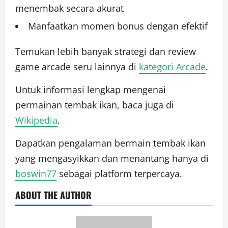
menembak secara akurat
Manfaatkan momen bonus dengan efektif
Temukan lebih banyak strategi dan review
game arcade seru lainnya di
kategori Arcade
.
Untuk informasi lengkap mengenai
permainan tembak ikan, baca juga di
Wikipedia
.
Dapatkan pengalaman bermain tembak ikan
yang mengasyikkan dan menantang hanya di
boswin77
sebagai platform terpercaya.
ABOUT THE AUTHOR