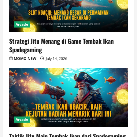
Arcade
Strategi Jitu Menang di Game Tembak Ikan
Spadegaming
MOMO NEW
July 14, 2026
Arcade
Taktik Jitu Main Tembak Ikan dari Spadegaming