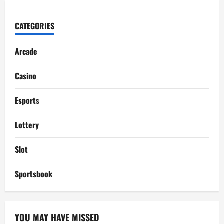
CATEGORIES
Arcade
Casino
Esports
Lottery
Slot
Sportsbook
YOU MAY HAVE MISSED