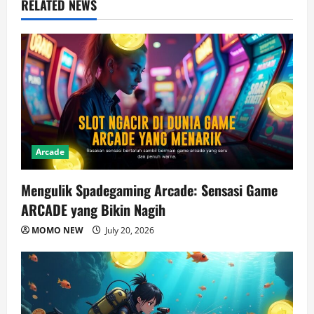
RELATED NEWS
Arcade
Mengulik Spadegaming Arcade: Sensasi Game
ARCADE yang Bikin Nagih
MOMO NEW
July 20, 2026