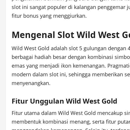
slot ini sangat populer di kalangan penggemar j
fitur bonus yang menggiurkan.
Mengenal Slot Wild West G
Wild West Gold adalah slot 5 gulungan dengan
berbagai hadiah besar dengan kombinasi simbol 
emas yang menjadi ikon kemenangan. Pragmatic
modern dalam slot ini, sehingga memberikan sen
menyenangkan.
Fitur Unggulan Wild West Gold
Fitur utama dalam Wild West Gold mencakup simb
membentuk kombinasi menang, serta fitur puta