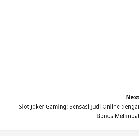
Next
Slot Joker Gaming: Sensasi Judi Online denga
Bonus Melimpa