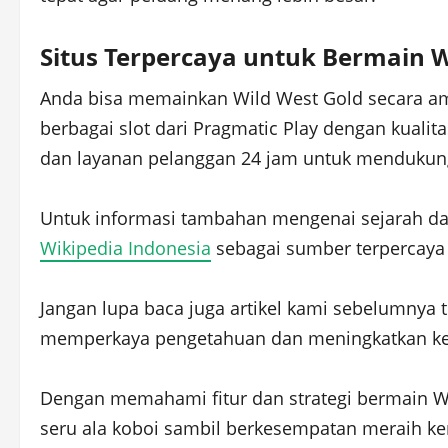
Situs Terpercaya untuk Bermain W
Anda bisa memainkan Wild West Gold secara a
berbagai slot dari Pragmatic Play dengan kualit
dan layanan pelanggan 24 jam untuk menduku
Untuk informasi tambahan mengenai sejarah da
Wikipedia Indonesia
sebagai sumber terpercaya
Jangan lupa baca juga artikel kami sebelumnya 
memperkaya pengetahuan dan meningkatkan k
Dengan memahami fitur dan strategi bermain Wi
seru ala koboi sambil berkesempatan meraih 