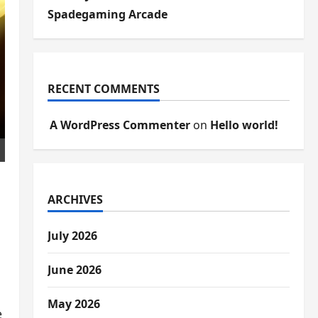
Spadegaming Arcade
RECENT COMMENTS
A WordPress Commenter
on
Hello world!
ARCHIVES
July 2026
June 2026
May 2026
e