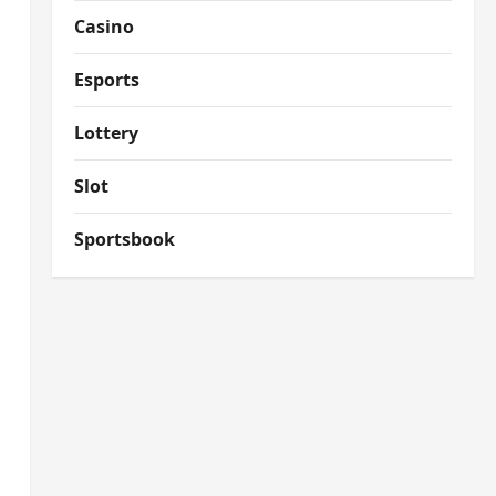
Casino
Esports
Lottery
Slot
Sportsbook