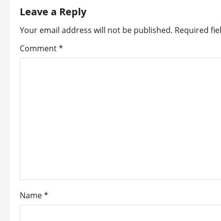
Leave a Reply
n
Your email address will not be published.
Required fi
a
Comment
*
v
i
g
a
t
i
o
Name
*
n