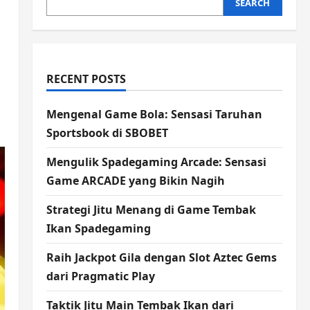
SEARCH
RECENT POSTS
Mengenal Game Bola: Sensasi Taruhan
Sportsbook di SBOBET
Mengulik Spadegaming Arcade: Sensasi
Game ARCADE yang Bikin Nagih
Strategi Jitu Menang di Game Tembak
Ikan Spadegaming
Raih Jackpot Gila dengan Slot Aztec Gems
dari Pragmatic Play
Taktik Jitu Main Tembak Ikan dari