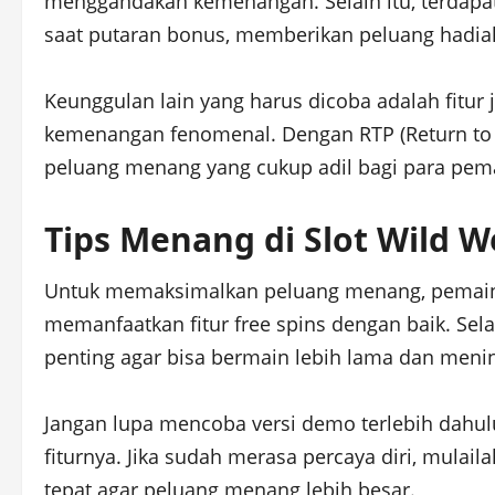
menggandakan kemenangan. Selain itu, terdapat 
saat putaran bonus, memberikan peluang hadiah
Keunggulan lain yang harus dicoba adalah fit
kemenangan fenomenal. Dengan RTP (Return to 
peluang menang yang cukup adil bagi para pem
Tips Menang di Slot Wild W
Untuk memaksimalkan peluang menang, pemain
memanfaatkan fitur free spins dengan baik. Sela
penting agar bisa bermain lebih lama dan men
Jangan lupa mencoba versi demo terlebih dahu
fiturnya. Jika sudah merasa percaya diri, mulai
tepat agar peluang menang lebih besar.