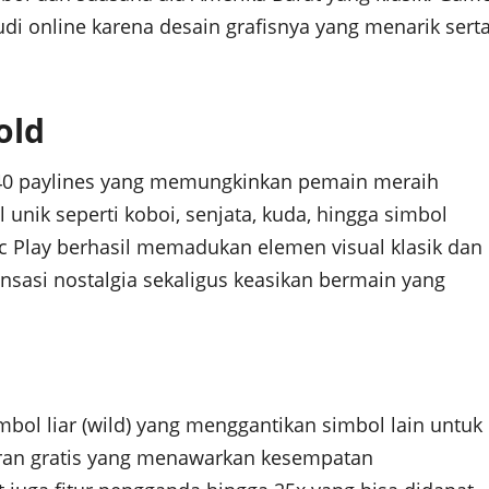
udi online karena desain grafisnya yang menarik sert
old
 40 paylines yang memungkinkan pemain meraih
unik seperti koboi, senjata, kuda, hingga simbol
 Play berhasil memadukan elemen visual klasik dan
sasi nostalgia sekaligus keasikan bermain yang
ol liar (wild) yang menggantikan simbol lain untuk
ran gratis yang menawarkan kesempatan