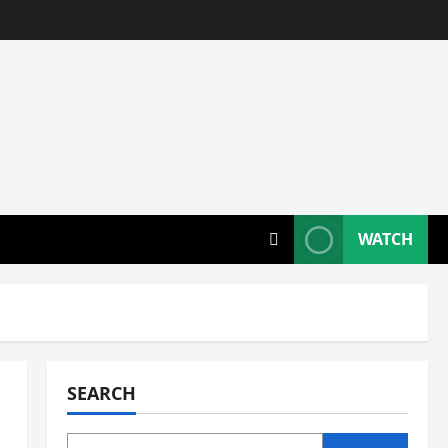
WATCH
SEARCH