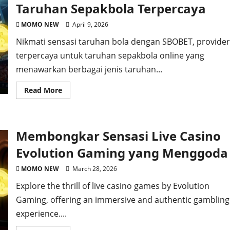
Bikin
Taruhan Sepakbola Terpercaya
Ketagihan
MOMO NEW
April 9, 2026
Nikmati sensasi taruhan bola dengan SBOBET, provider
terpercaya untuk taruhan sepakbola online yang
menawarkan berbagai jenis taruhan...
Read
Read More
more
about
Taruhan
Bola
SBOBET:
Membongkar Sensasi Live Casino
Sensasi
Taruhan
Sepakbola
Evolution Gaming yang Menggoda
Terpercaya
MOMO NEW
March 28, 2026
Explore the thrill of live casino games by Evolution
Gaming, offering an immersive and authentic gambling
experience....