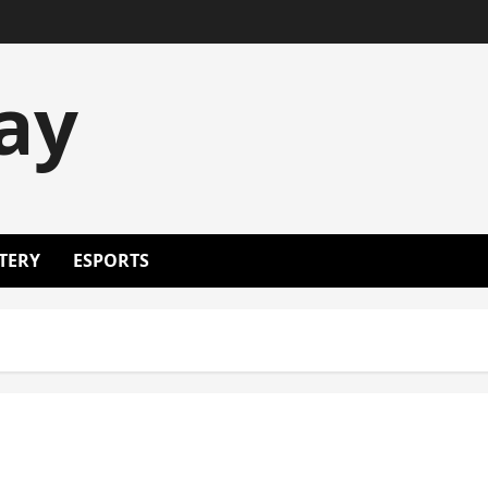
ay
TERY
ESPORTS