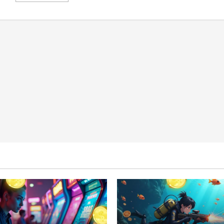
about
Tembak
Ikan
Joker
Gaming:
Sensasi
Menembak
Ikan
Digital
Penuh
Kejutan