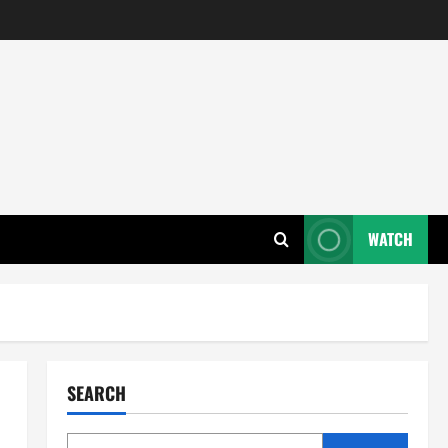
WATCH
SEARCH