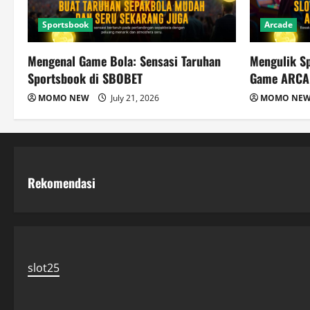
Sportsbook
Arcade
Mengenal Game Bola: Sensasi Taruhan
Mengulik S
Sportsbook di SBOBET
Game ARCAD
MOMO NEW
July 21, 2026
MOMO NE
Rekomendasi
slot25