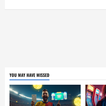
YOU MAY HAVE MISSED