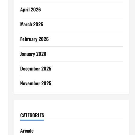
April 2026
March 2026
February 2026
January 2026
December 2025
November 2025
CATEGORIES
Arcade