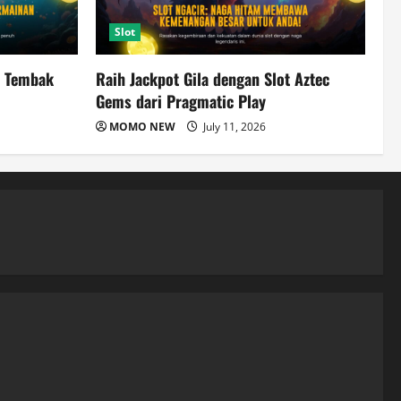
Slot
e Tembak
Raih Jackpot Gila dengan Slot Aztec
Gems dari Pragmatic Play
MOMO NEW
July 11, 2026