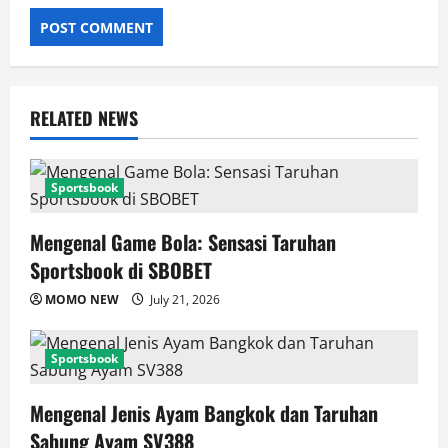
RELATED NEWS
Sportsbook
Mengenal Game Bola: Sensasi Taruhan
Sportsbook di SBOBET
MOMO NEW
July 21, 2026
Sportsbook
Mengenal Jenis Ayam Bangkok dan Taruhan
Sabung Ayam SV388