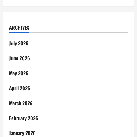
ARCHIVES
July 2026
June 2026
May 2026
April 2026
March 2026
February 2026
January 2026