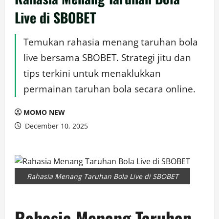
Live di SBOBET
Temukan rahasia menang taruhan bola
live bersama SBOBET. Strategi jitu dan
tips terkini untuk menaklukkan
permainan taruhan bola secara online.
MOMO NEW
December 10, 2025
Rahasia Menang Taruhan Bola Live di SBOBET
Rahasia Menang Taruhan