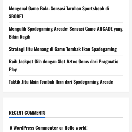
Mengenal Game Bola: Sensasi Taruhan Sportsbook di
SBOBET
Mengulik Spadegaming Arcade: Sensasi Game ARCADE yang
Bikin Nagih
Strategi Jitu Menang di Game Tembak Ikan Spadegaming
Raih Jackpot Gila dengan Slot Aztec Gems dari Pragmatic
Play
Taktik Jitu Main Tembak Ikan dari Spadegaming Arcade
RECENT COMMENTS
A WordPress Commenter
on
Hello world!