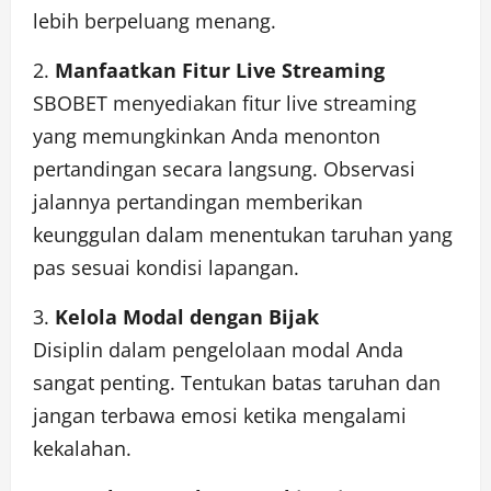
lebih berpeluang menang.
2.
Manfaatkan Fitur Live Streaming
SBOBET menyediakan fitur live streaming
yang memungkinkan Anda menonton
pertandingan secara langsung. Observasi
jalannya pertandingan memberikan
keunggulan dalam menentukan taruhan yang
pas sesuai kondisi lapangan.
3.
Kelola Modal dengan Bijak
Disiplin dalam pengelolaan modal Anda
sangat penting. Tentukan batas taruhan dan
jangan terbawa emosi ketika mengalami
kekalahan.