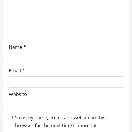
o
n
Name
*
Email
*
Website
Save my name, email, and website in this
browser for the next time I comment.