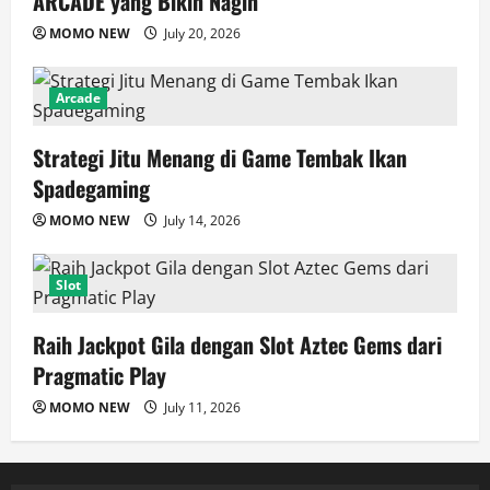
ARCADE yang Bikin Nagih
MOMO NEW
July 20, 2026
Arcade
Strategi Jitu Menang di Game Tembak Ikan
Spadegaming
MOMO NEW
July 14, 2026
Slot
Raih Jackpot Gila dengan Slot Aztec Gems dari
Pragmatic Play
MOMO NEW
July 11, 2026