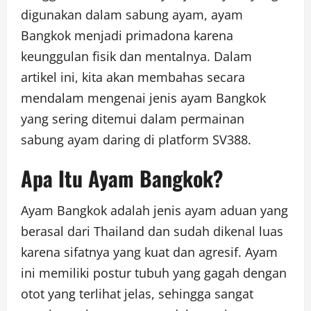
digunakan dalam sabung ayam, ayam
Bangkok menjadi primadona karena
keunggulan fisik dan mentalnya. Dalam
artikel ini, kita akan membahas secara
mendalam mengenai jenis ayam Bangkok
yang sering ditemui dalam permainan
sabung ayam daring di platform SV388.
Apa Itu Ayam Bangkok?
Ayam Bangkok adalah jenis ayam aduan yang
berasal dari Thailand dan sudah dikenal luas
karena sifatnya yang kuat dan agresif. Ayam
ini memiliki postur tubuh yang gagah dengan
otot yang terlihat jelas, sehingga sangat