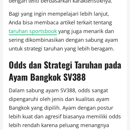
dengan teliti berdasarkan karakteristiknya.
Bagi yang ingin mempelajari lebih lanjut,
Anda bisa membaca artikel terkait tentang
taruhan sportsbook
yang juga menarik dan
sering dikombinasikan dengan sabung ayam
untuk strategi taruhan yang lebih beragam.
Odds dan Strategi Taruhan pada
Ayam Bangkok SV388
Dalam sabung ayam SV388, odds sangat
dipengaruhi oleh jenis dan kualitas ayam
Bangkok yang dipilih. Ayam dengan postur
lebih kuat dan agresif biasanya memiliki odds
lebih rendah karena peluang menangnya