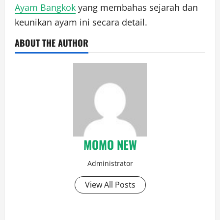
Ayam Bangkok
yang membahas sejarah dan
keunikan ayam ini secara detail.
ABOUT THE AUTHOR
MOMO NEW
Administrator
View All Posts