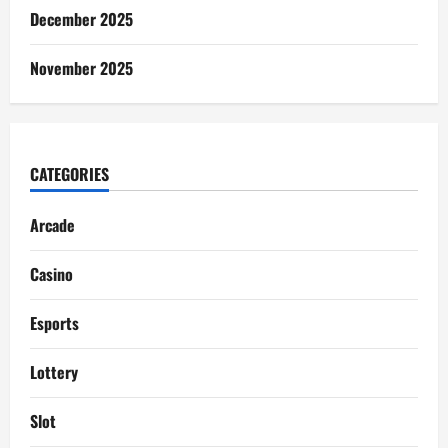
December 2025
November 2025
CATEGORIES
Arcade
Casino
Esports
Lottery
Slot