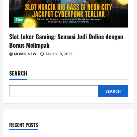
Slot
Slot Joker Gaming: Sensasi Judi Online dengan
Bonus Melimpah
MOMO NEW
March 19, 2026
SEARCH
SEARCH
RECENT POSTS