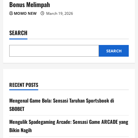
Bonus Melimpah
MOMO NEW
March 19, 2026
SEARCH
SEARCH
RECENT POSTS
Mengenal Game Bola: Sensasi Taruhan Sportsbook di
SBOBET
Mengulik Spadegaming Arcade: Sensasi Game ARCADE yang
Bikin Nagih