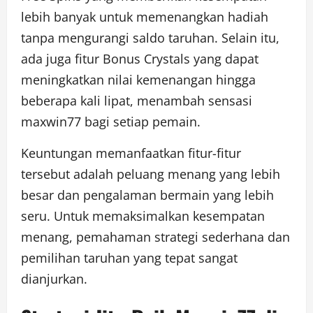
lebih banyak untuk memenangkan hadiah
tanpa mengurangi saldo taruhan. Selain itu,
ada juga fitur Bonus Crystals yang dapat
meningkatkan nilai kemenangan hingga
beberapa kali lipat, menambah sensasi
maxwin77 bagi setiap pemain.
Keuntungan memanfaatkan fitur-fitur
tersebut adalah peluang menang yang lebih
besar dan pengalaman bermain yang lebih
seru. Untuk memaksimalkan kesempatan
menang, pemahaman strategi sederhana dan
pemilihan taruhan yang tepat sangat
dianjurkan.