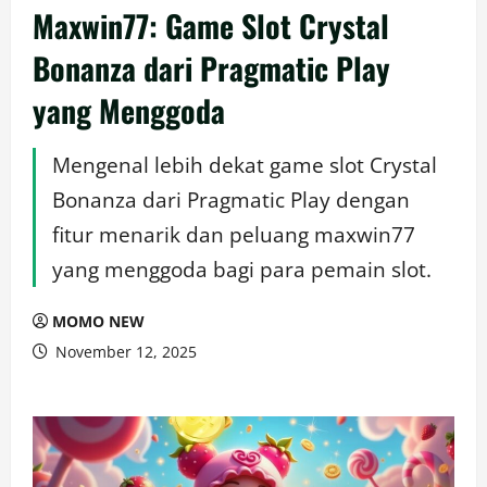
Maxwin77: Game Slot Crystal
Bonanza dari Pragmatic Play
yang Menggoda
Mengenal lebih dekat game slot Crystal
Bonanza dari Pragmatic Play dengan
fitur menarik dan peluang maxwin77
yang menggoda bagi para pemain slot.
MOMO NEW
November 12, 2025