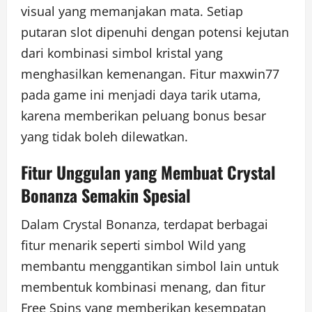
visual yang memanjakan mata. Setiap
putaran slot dipenuhi dengan potensi kejutan
dari kombinasi simbol kristal yang
menghasilkan kemenangan. Fitur maxwin77
pada game ini menjadi daya tarik utama,
karena memberikan peluang bonus besar
yang tidak boleh dilewatkan.
Fitur Unggulan yang Membuat Crystal
Bonanza Semakin Spesial
Dalam Crystal Bonanza, terdapat berbagai
fitur menarik seperti simbol Wild yang
membantu menggantikan simbol lain untuk
membentuk kombinasi menang, dan fitur
Free Spins yang memberikan kesempatan