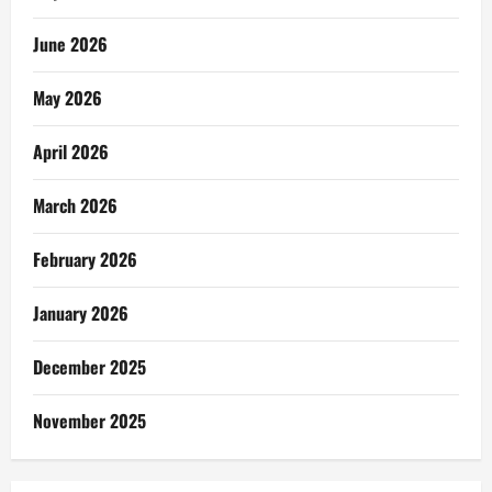
June 2026
May 2026
April 2026
March 2026
February 2026
January 2026
December 2025
November 2025