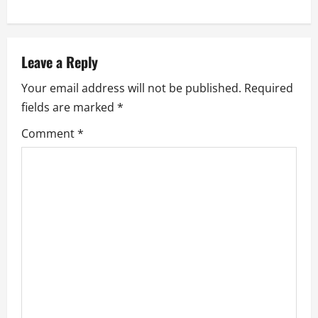
n
a
v
Leave a Reply
Your email address will not be published.
Required
i
fields are marked
*
g
Comment
*
a
t
i
o
n