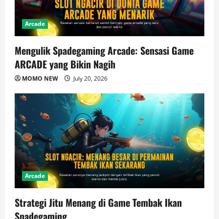
Arcade
Mengulik Spadegaming Arcade: Sensasi Game
ARCADE yang Bikin Nagih
MOMO NEW
July 20, 2026
Arcade
Strategi Jitu Menang di Game Tembak Ikan
Spadegaming