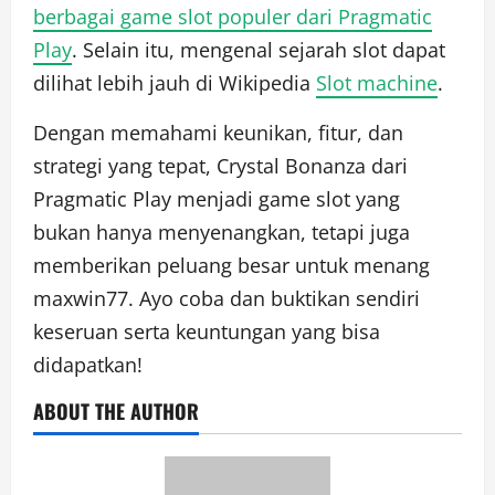
berbagai game slot populer dari Pragmatic
Play
. Selain itu, mengenal sejarah slot dapat
dilihat lebih jauh di Wikipedia
Slot machine
.
Dengan memahami keunikan, fitur, dan
strategi yang tepat, Crystal Bonanza dari
Pragmatic Play menjadi game slot yang
bukan hanya menyenangkan, tetapi juga
memberikan peluang besar untuk menang
maxwin77. Ayo coba dan buktikan sendiri
keseruan serta keuntungan yang bisa
didapatkan!
ABOUT THE AUTHOR