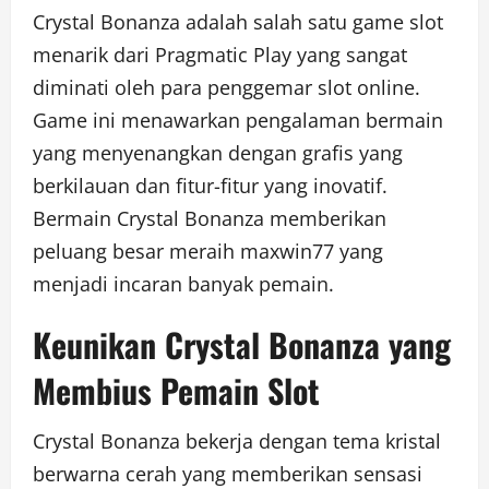
Crystal Bonanza adalah salah satu game slot
menarik dari Pragmatic Play yang sangat
diminati oleh para penggemar slot online.
Game ini menawarkan pengalaman bermain
yang menyenangkan dengan grafis yang
berkilauan dan fitur-fitur yang inovatif.
Bermain Crystal Bonanza memberikan
peluang besar meraih maxwin77 yang
menjadi incaran banyak pemain.
Keunikan Crystal Bonanza yang
Membius Pemain Slot
Crystal Bonanza bekerja dengan tema kristal
berwarna cerah yang memberikan sensasi