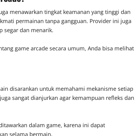
 juga menawarkan tingkat keamanan yang tinggi dan
kmati permainan tanpa gangguan. Provider ini juga
p segar dan menarik.
tentang game arcade secara umum, Anda bisa melihat
ain disarankan untuk memahami mekanisme setiap
n juga sangat dianjurkan agar kemampuan refleks dan
 ditawarkan dalam game, karena ini dapat
kan selama bermain.