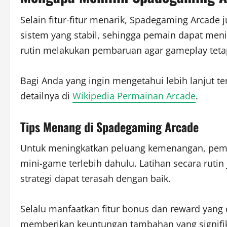
Selain fitur-fitur menarik, Spadegaming Arcade
sistem yang stabil, sehingga pemain dapat meni
rutin melakukan pembaruan agar gameplay teta
Bagi Anda yang ingin mengetahui lebih lanjut 
detailnya di
Wikipedia Permainan Arcade
.
Tips Menang di Spadegaming Arcade
Untuk meningkatkan peluang kemenangan, pem
mini-game terlebih dahulu. Latihan secara ruti
strategi dapat terasah dengan baik.
Selalu manfaatkan fitur bonus dan reward yang
memberikan keuntungan tambahan yang signifi