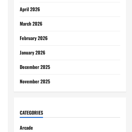
April 2026
March 2026
February 2026
January 2026
December 2025
November 2025
CATEGORIES
Arcade