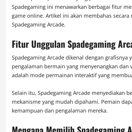
Spadegaming ini menawarkan berbagai fitur m
game online. Artikel ini akan membahas secara
Spadegaming Arcade.
Fitur Unggulan Spadegaming Arc
Spadegaming Arcade dikenal dengan grafisnya 
pengalaman bermain yang menyenangkan dan visu
adalah mode permainan interaktif yang membuat
Selain itu, Spadegaming Arcade menyediakan 
mekanisme yang mudah dipahami. Pemain dapat 
kemampuan dan pengalaman mereka.
Mengapa Memilih Spadegaming A