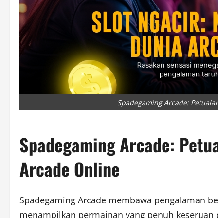
Spadegaming Arcade: Petuala
Spadegaming Arcade: Petua
Arcade Online
Spadegaming Arcade membawa pengalaman berm
menampilkan permainan yang penuh keseruan d