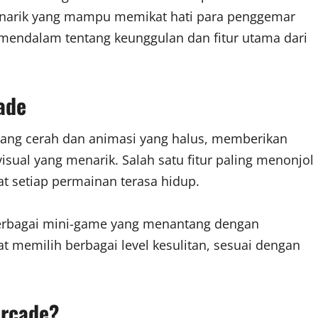
enarik yang mampu memikat hati para penggemar
 mendalam tentang keunggulan dan fitur utama dari
ade
yang cerah dan animasi yang halus, memberikan
al yang menarik. Salah satu fitur paling menonjol
 setiap permainan terasa hidup.
berbagai mini-game yang menantang dengan
memilih berbagai level kesulitan, sesuai dengan
rcade?