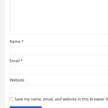
a
t
i
o
Name
*
n
Email
*
Website
Save my name, email, and website in this browser f