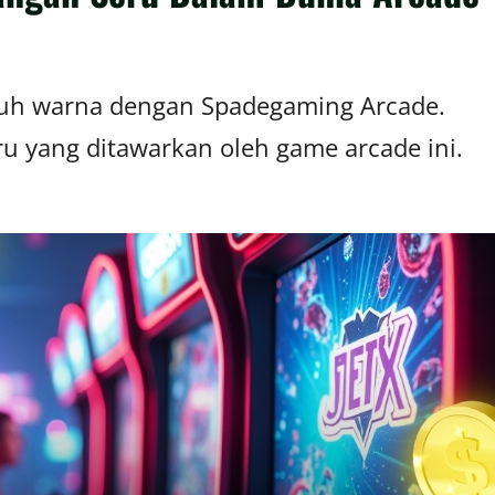
nuh warna dengan Spadegaming Arcade.
ru yang ditawarkan oleh game arcade ini.