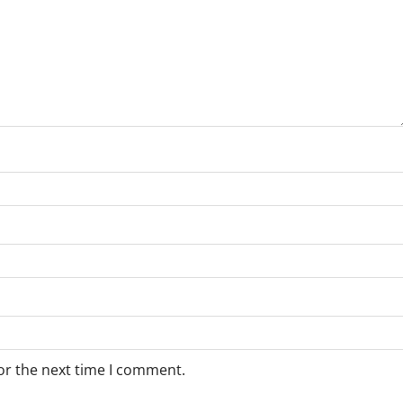
or the next time I comment.