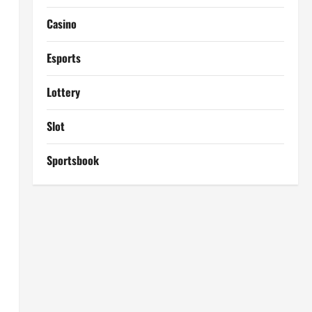
Casino
Esports
Lottery
Slot
Sportsbook