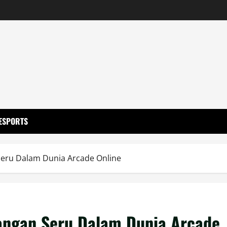
ESPORTS
eru Dalam Dunia Arcade Online
angan Seru Dalam Dunia Arcade