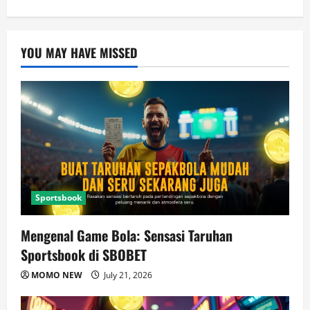
YOU MAY HAVE MISSED
Sportsbook
Mengenal Game Bola: Sensasi Taruhan
Sportsbook di SBOBET
MOMO NEW
July 21, 2026