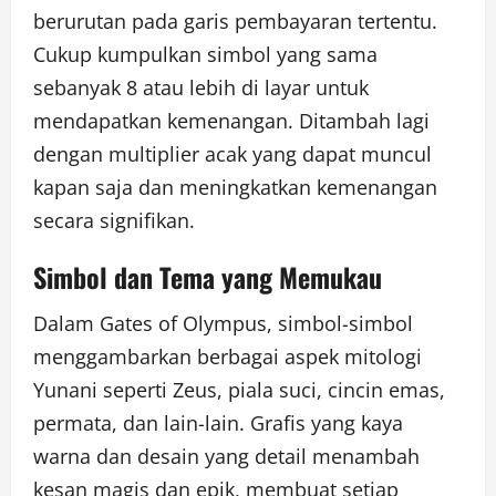
berurutan pada garis pembayaran tertentu.
Cukup kumpulkan simbol yang sama
sebanyak 8 atau lebih di layar untuk
mendapatkan kemenangan. Ditambah lagi
dengan multiplier acak yang dapat muncul
kapan saja dan meningkatkan kemenangan
secara signifikan.
Simbol dan Tema yang Memukau
Dalam Gates of Olympus, simbol-simbol
menggambarkan berbagai aspek mitologi
Yunani seperti Zeus, piala suci, cincin emas,
permata, dan lain-lain. Grafis yang kaya
warna dan desain yang detail menambah
kesan magis dan epik, membuat setiap