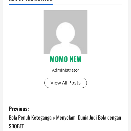
MOMO NEW
Administrator
View All Posts
P
Previous:
o
Bola Penuh Ketegangan: Menyelami Dunia Judi Bola dengan
SBOBET
s