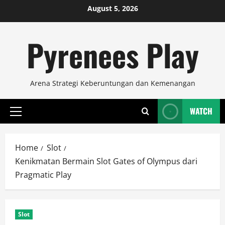
Skip
August 5, 2026
to
content
Pyrenees Play
Arena Strategi Keberuntungan dan Kemenangan
WATCH
Primary
Menu
Home
Slot
Kenikmatan Bermain Slot Gates of Olympus dari
Pragmatic Play
Slot