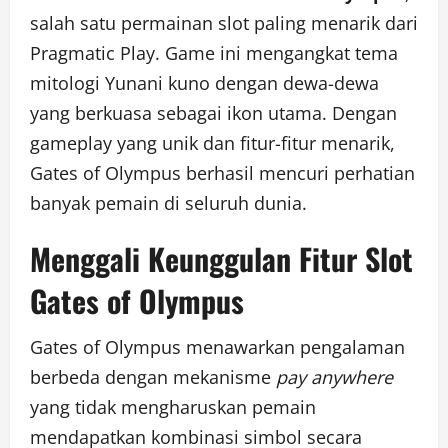
salah satu permainan slot paling menarik dari
Pragmatic Play. Game ini mengangkat tema
mitologi Yunani kuno dengan dewa-dewa
yang berkuasa sebagai ikon utama. Dengan
gameplay yang unik dan fitur-fitur menarik,
Gates of Olympus berhasil mencuri perhatian
banyak pemain di seluruh dunia.
Menggali Keunggulan Fitur Slot
Gates of Olympus
Gates of Olympus menawarkan pengalaman
berbeda dengan mekanisme
pay anywhere
yang tidak mengharuskan pemain
mendapatkan kombinasi simbol secara