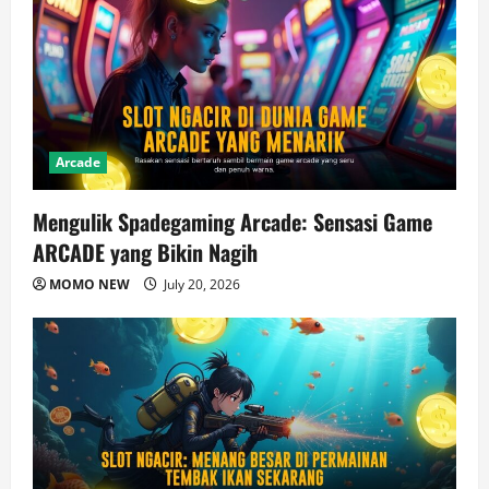
Arcade
Mengulik Spadegaming Arcade: Sensasi Game
ARCADE yang Bikin Nagih
MOMO NEW
July 20, 2026