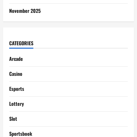
November 2025
CATEGORIES
Arcade
Casino
Esports
Lottery
Slot
Sportsbook