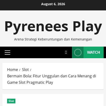
Skip
August 6, 2026
to
content
Pyrenees Play
Arena Strategi Keberuntungan dan Kemenangan
WATCH
Primary
Menu
Home
Slot
Bermain Bola: Fitur Unggulan dan Cara Menang di
Game Slot Pragmatic Play
Slot