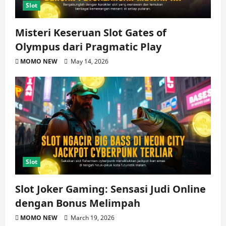
Slot
Misteri Keseruan Slot Gates of
Olympus dari Pragmatic Play
MOMO NEW
May 14, 2026
Slot
Slot Joker Gaming: Sensasi Judi Online
dengan Bonus Melimpah
MOMO NEW
March 19, 2026