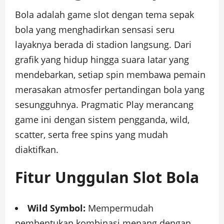
Bola adalah game slot dengan tema sepak
bola yang menghadirkan sensasi seru
layaknya berada di stadion langsung. Dari
grafik yang hidup hingga suara latar yang
mendebarkan, setiap spin membawa pemain
merasakan atmosfer pertandingan bola yang
sesungguhnya. Pragmatic Play merancang
game ini dengan sistem pengganda, wild,
scatter, serta free spins yang mudah
diaktifkan.
Fitur Unggulan Slot Bola
Wild Symbol:
Mempermudah
pembentukan kombinasi menang dengan