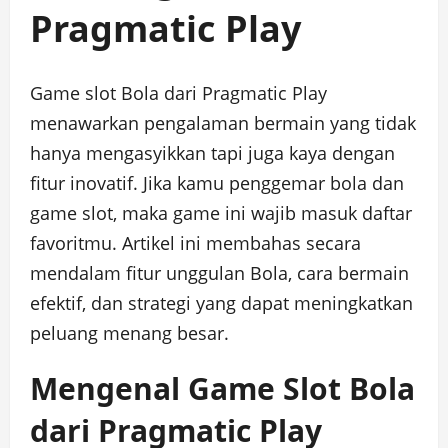
Pragmatic Play
Game slot Bola dari Pragmatic Play
menawarkan pengalaman bermain yang tidak
hanya mengasyikkan tapi juga kaya dengan
fitur inovatif. Jika kamu penggemar bola dan
game slot, maka game ini wajib masuk daftar
favoritmu. Artikel ini membahas secara
mendalam fitur unggulan Bola, cara bermain
efektif, dan strategi yang dapat meningkatkan
peluang menang besar.
Mengenal Game Slot Bola
dari Pragmatic Play