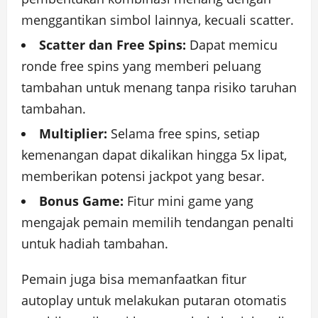
menggantikan simbol lainnya, kecuali scatter.
Scatter dan Free Spins:
Dapat memicu
ronde free spins yang memberi peluang
tambahan untuk menang tanpa risiko taruhan
tambahan.
Multiplier:
Selama free spins, setiap
kemenangan dapat dikalikan hingga 5x lipat,
memberikan potensi jackpot yang besar.
Bonus Game:
Fitur mini game yang
mengajak pemain memilih tendangan penalti
untuk hadiah tambahan.
Pemain juga bisa memanfaatkan fitur
autoplay untuk melakukan putaran otomatis