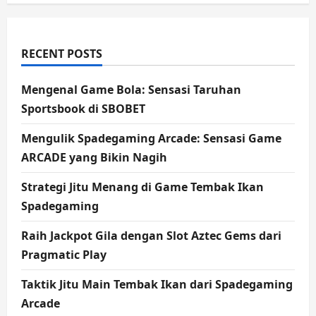
RECENT POSTS
Mengenal Game Bola: Sensasi Taruhan
Sportsbook di SBOBET
Mengulik Spadegaming Arcade: Sensasi Game
ARCADE yang Bikin Nagih
Strategi Jitu Menang di Game Tembak Ikan
Spadegaming
Raih Jackpot Gila dengan Slot Aztec Gems dari
Pragmatic Play
Taktik Jitu Main Tembak Ikan dari Spadegaming
Arcade