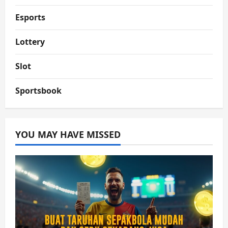
Esports
Lottery
Slot
Sportsbook
YOU MAY HAVE MISSED