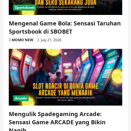
Sportsbook
Mengenal Game Bola: Sensasi Taruhan
Sportsbook di SBOBET
MOMO NEW
July 21, 2026
Arcade
Mengulik Spadegaming Arcade:
Sensasi Game ARCADE yang Bikin
Nagih