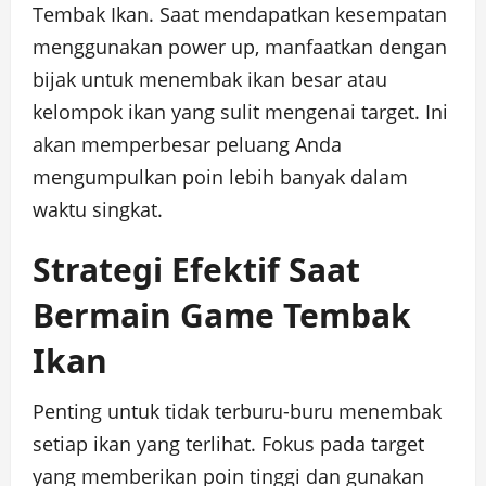
Tembak Ikan. Saat mendapatkan kesempatan
menggunakan power up, manfaatkan dengan
bijak untuk menembak ikan besar atau
kelompok ikan yang sulit mengenai target. Ini
akan memperbesar peluang Anda
mengumpulkan poin lebih banyak dalam
waktu singkat.
Strategi Efektif Saat
Bermain Game Tembak
Ikan
Penting untuk tidak terburu-buru menembak
setiap ikan yang terlihat. Fokus pada target
yang memberikan poin tinggi dan gunakan