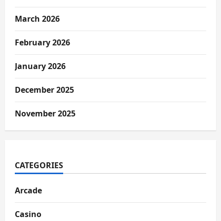
March 2026
February 2026
January 2026
December 2025
November 2025
CATEGORIES
Arcade
Casino