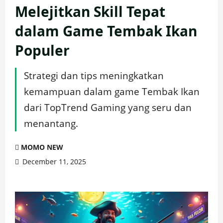
Melejitkan Skill Tepat
dalam Game Tembak Ikan
Populer
Strategi dan tips meningkatkan
kemampuan dalam game Tembak Ikan
dari TopTrend Gaming yang seru dan
menantang.
MOMO NEW
December 11, 2025