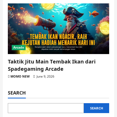
Arcade
Taktik Jitu Main Tembak Ikan dari
Spadegaming Arcade
MOMO NEW
June 9, 2026
SEARCH
SEARCH